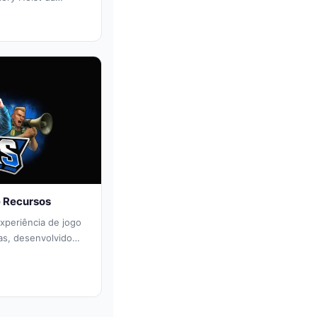
a...
e Recursos
xperiência de jogo
as, desenvolvido