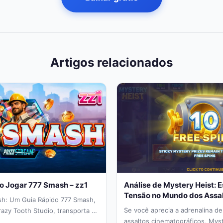
Artigos relacionados
o Jogar 777 Smash – zz1
Análise de Mystery Heist: E
Tensão no Mundo dos Assal
sh: Um Guia Rápido 777 Smash,
Se você aprecia a adrenalina d
azy Tooth Studio, transporta os
assaltos cinematográficos, Mys
nteiro de...