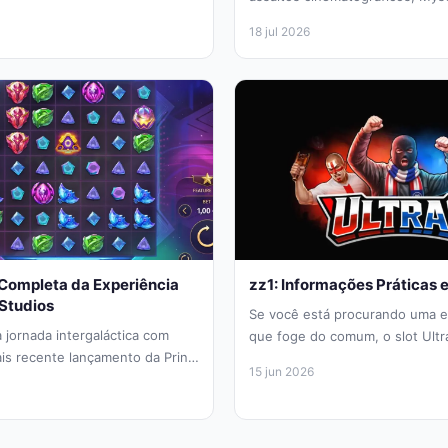
BGaming é uma adição obrigatóri
18 jul 2026
 Completa da Experiência
zz1: Informações Práticas 
 Studios
Se você está procurando uma e
 jornada intergaláctica com
que foge do comum, o slot Ultr
is recente lançamento da Print
pela BGaming, oferece uma...
15 jun 2026
 a experiência de...