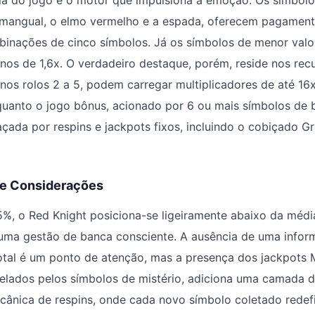
ia do jogo é o motor que impulsiona a emoção. Os símbolos
mangual, o elmo vermelho e a espada, oferecem pagamento
inações de cinco símbolos. Já os símbolos de menor valor 
nos de 1,6x. O verdadeiro destaque, porém, reside nos rec
nos rolos 2 a 5, podem carregar multiplicadores de até 16
quanto o jogo bônus, acionado por 6 ou mais símbolos de 
ada por respins e jackpots fixos, incluindo o cobiçado G
 e Considerações
, o Red Knight posiciona-se ligeiramente abaixo da méd
 uma gestão de banca consciente. A ausência de uma infor
al é um ponto de atenção, mas a presença dos jackpots Mi
elados pelos símbolos de mistério, adiciona uma camada d
cânica de respins, onde cada novo símbolo coletado redef