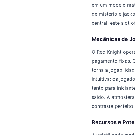
em um modelo mate
de mistério e jack
central, este slot 
Mecânicas de Jo
O Red Knight opera
pagamento fixas. O
torna a jogabilida
intuitiva: os joga
tanto para inician
saldo. A atmosfera
contraste perfeit
Recursos e Pot