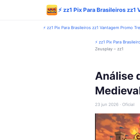
⚡ zz1 Pix Para Brasileiros zz
⚡ zz1 Pix Para Brasileiros zz1 Vantagem Promo Tr
⚡ zz1 Pix Para Brasile
Zeusplay – zz1
Análise 
Medieval
23 jun 2026
· Oficial