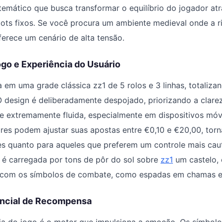
mático que busca transformar o equilíbrio do jogador at
pots fixos. Se você procura um ambiente medieval onde a r
oferece um cenário de alta tensão.
go e Experiência do Usuário
 em uma grade clássica zz1 de 5 rolos e 3 linhas, totaliza
 design é deliberadamente despojado, priorizando a clarez
de extremamente fluida, especialmente em dispositivos móve
dores podem ajustar suas apostas entre €0,10 e €20,00, tor
tes quanto para aqueles que preferem um controle mais cau
 é carregada por tons de pôr do sol sobre
zz1
um castelo,
o com os símbolos de combate, como espadas em chamas e
encial de Recompensa