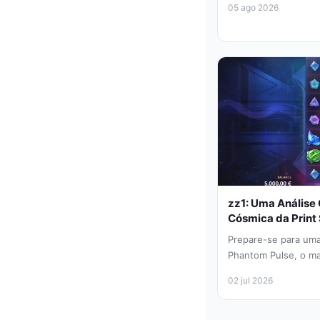
05 ago 2026
zz1: Uma Análise
Cósmica da Print
Prepare-se para uma
Phantom Pulse, o ma
Studios que redefine
02 jul 2026