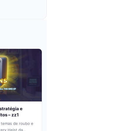
stratégia e
tos – zz1
e temas de roubo e
tery Heist da