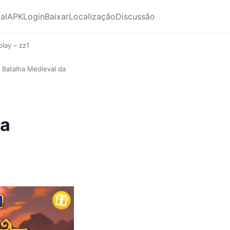
ial
APK
Login
Baixar
Localização
Discussão
play – zz1
A Batalha Medieval da
ha