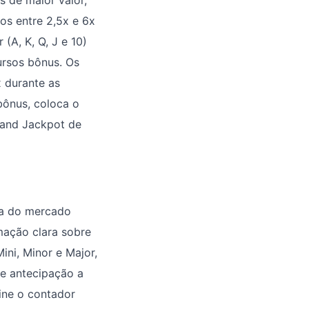
 de maior valor,
s entre 2,5x e 6x
(A, K, Q, J e 10)
ursos bônus. Os
x durante as
bônus, coloca o
rand Jackpot de
ia do mercado
mação clara sobre
ni, Minor e Major,
e antecipação a
ine o contador