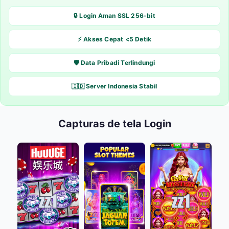
🔒 Login Aman SSL 256-bit
⚡ Akses Cepat <5 Detik
🛡️ Data Pribadi Terlindungi
🇮🇩 Server Indonesia Stabil
Capturas de tela Login