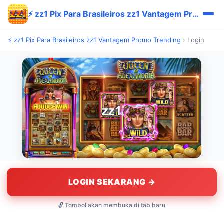
⚡ zz1 Pix Para Brasileiros zz1 Vantagem Promo Trending
⚡ zz1 Pix Para Brasileiros zz1 Vantagem Promo Trending
›
Login
LOGIN SEKARANG →
🔓 Tombol akan membuka di tab baru