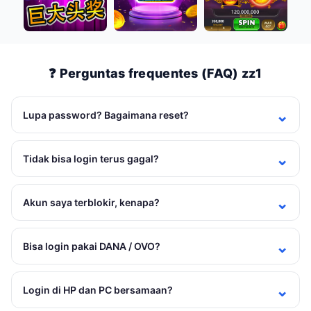
❓ Perguntas frequentes (FAQ) zz1
Lupa password? Bagaimana reset?
Tidak bisa login terus gagal?
Akun saya terblokir, kenapa?
Bisa login pakai DANA / OVO?
Login di HP dan PC bersamaan?